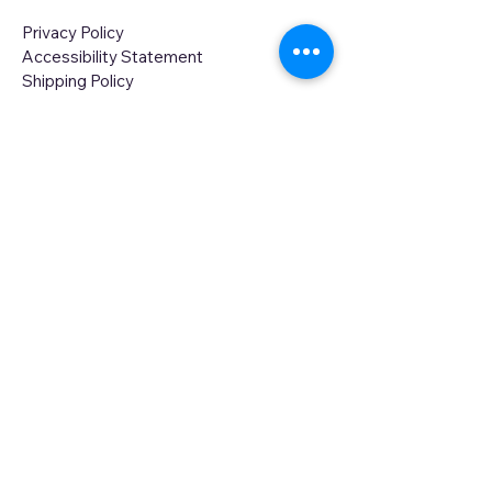
Privacy Policy
Accessibility Statement
Shipping Policy
Cookies Policy
Return and Refund Policy
Our Adress: Scheldestraat 13 1078GD,
Amsterdam, Netherlands
Opening Hours: Mon-Sat 10:00-19:00