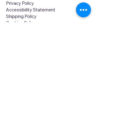
Privacy Policy
Accessibility Statement
Shipping Policy
Cookies Policy
Return and Refund Policy
Our Adress: Scheldestraat 13 1078GD,
Amsterdam, Netherlands
Opening Hours: Mon-Sat 10:00-19:00